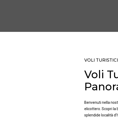
VOLI TURISTIC
Voli Tu
Panora
Benvenuti nella nostr
elicottero. Scopri la
splendide località d'It