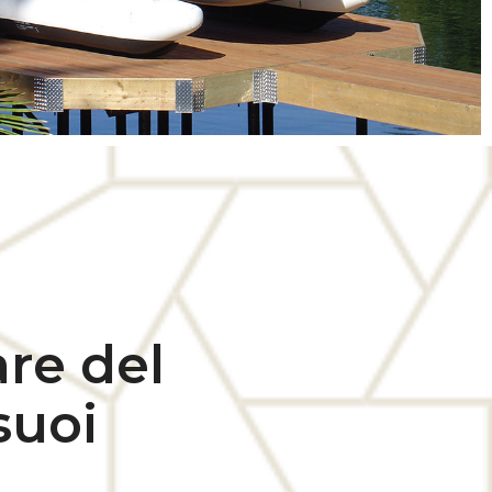
are del
suoi
.